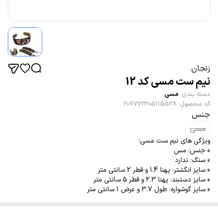
زنجان
نیم ست مسی کد 12
دسته بندی
:
مسی
کد محصول
:
207772305115538
جنس
مسی
ویژگی های نیم ست مسی:
» جنس: مس
» سنگ: ندارد
» سایز انگشتر: پهنا 1.4 و قطر 2 سانتی متر
» سایز دستبند: پهنا 2.3 و قطر 5 سانتی متر
» سایز گوشواره: طول 3.7 و عرض 1 سانتی متر