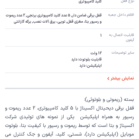
نوع قفل
کلید کامپیوتری
اقلام داخل جعبه
قفل برقی ضامن دار, 5 عدد کلید کامپیوتری برنجی, 2 عدد ریموت 
و رسیور بتا، مغزی قفل, توپی، یرق آلات نصب, برگه گارانتی
قابلیت اتصال به 
1
آیفون
سایر توضیحات
اپلیکیشن: دارد
نمایش بیشتر
بسته (ریموتی و بلوتوثی):
قفل برقی دیحیتال اکسیناژ با 5 کلید کامپیوتری، 2 عدد ریموت و
رسیور به همراه اپلیکیشن یکی از نمونه های تولیدی شرکت
اکسیناژ و بتا است که توسط ریموت و رسیور با کیفیت بتا، بلوتوث
موبایل (اپلیکیشن دارد)، شستی، کلید، آیفون و جک کنترل می