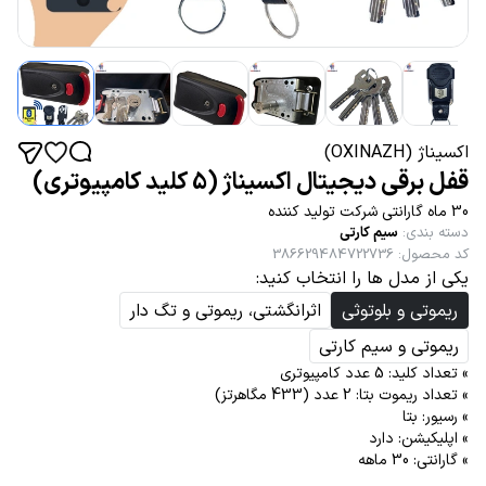
اکسیناژ (OXINAZH)
قفل برقی دیجیتال اکسیناژ (5 کلید کامپیوتری)
30 ماه گارانتی شرکت تولید کننده
دسته بندی
:
سیم کارتی
کد محصول
:
386629484722736
یکی از مدل ها را انتخاب کنید:
ریموتی و بلوتوثی
اثرانگشتی، ریموتی و تگ دار
ریموتی و سیم کارتی
» تعداد کلید: 5 عدد کامپیوتری
» تعداد ریموت بتا: 2 عدد (433 مگاهرتز)
» رسیور: بتا
» اپلیکیشن: دارد
» گارانتی: 30 ماهه