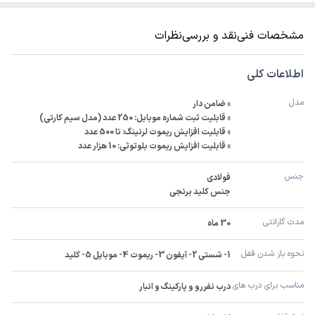
مشخصات فنی
نقد و بررسی
نظرات
اطلاعات کلی
مدل
» قابلیت افزایش ریموت بلوتوثی: 10 هزار عدد
جنس
جنس کلید برنجی
مدت گارانتی
30 ماه
نحوه باز شدن قفل
1- شستی 2- آیفون 3- ریموت 4- موبایل 5- کلید
مناسب برای درب های
درب نفررو و پارکینگ و انبار