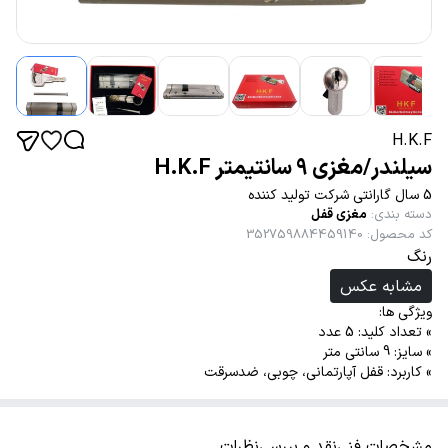
H.K.F
سیلندر/مغزی 9 سانتیمتر H.K.F
5 سال گارانتی شرکت تولید کننده
دسته بندی
:
مغزی قفل
کد محصول
:
352759884459140
رنگ
مشابه عکس
ویژگی ها:
» تعداد کلید: 5 عدد
» سایز: 9 سانتی متر
» کاربرد: قفل آپارتمانی، چوبی، ضدسرقت
مشخصات فنی
نقد و بررسی
نظرات