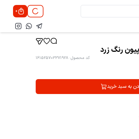
0
یون رنگ زرد
کد محصول
:
161525703371928
دن به سبد خرید