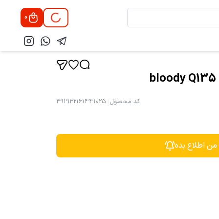
0
کد محصول
:
391932161441025
 من اطلاع بده