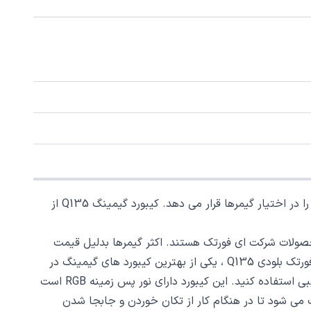
کیبورد گیمینگ A4tech Bloody Q135 ، یکی از محصولات پرطرفدار در بازارهای جهانی می باشد. این محصول قابلیت های متعددی را در اختیار گیمرها قرار می دهد. کیبورد گیمینگ Q135 از
ای بهترین کیفیت در میان محصولات شرکت ای فورتک هستند. اکثر گیمرها بدلیل قیمت
مناسب محصولات بلودی نسبت به دیگر برندهای موجود در بازار ، بدنبال خرید کیبورد گیمینگ ای فورتک هستند. کیبورد گیمینگ ای فورتک بلودی Q135 ، یکی از بهترین کیبورد های گیمینگ در
بازار است. در این محصول قابلیت خاصی قرار گرفته است که در بازی های مختلف ، بتوانید در سریعترین زمان ممکن از کلیدهای ترکیبی استفاده کنید. این کیبورد دارای نور پس زمینه RGB است
 می شود تا در هنگام کار از تکان خوردن و جابجا شدن