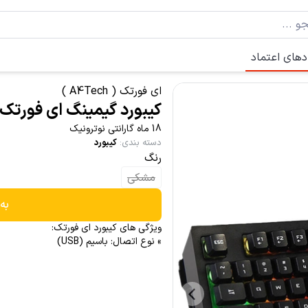
دهای اعتماد
ای فورتک ( A4Tech )
کیبورد گیمینگ ای فورتک bloody Q135
18 ماه گارانتی نوترونیک
دسته بندی
:
کیبورد
رنگ
مشکی
به
ویژگی های کیبورد ای فورتک:
» نوع اتصال: باسیم (USB)