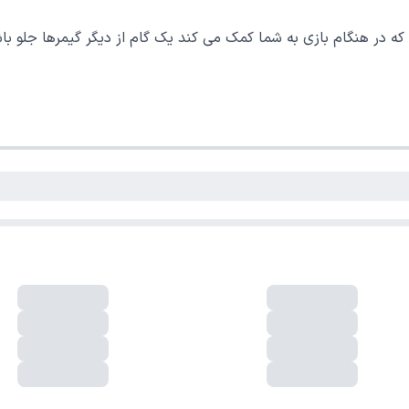
فروشگاه اینترنتی لوکس شاپ دارای نماد اعتماد الکترونیکی از  مرکز توسعه 