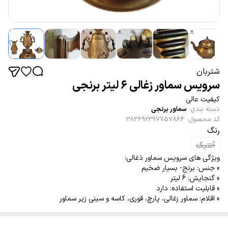
شتربان
سرویس سماور زغالی 6 لیتر برنجی
کیفیت عالی
دسته بندی
:
سماور برنجی
کد محصول
:
383692397757864
رنگ
آنتیک
ویژگی های سرویس سماور ذغالی:
» جنس: برنج- بسیار ضخیم
» گنجایش: 6 لیتر
» قابلیت استفاده: دارد
» اقلام: سماور زغالی، پارچ، قوری، کاسه و سینی زیر سماور