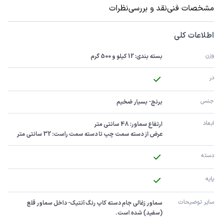
مشخصات فنی
نقد و بررسی
نظرات
اطلاعات کلی
وزن
بسته بندی: 12 کیلو و 500 گرم
در
جنس
برنج- بسیار ضخیم
ابعاد
عرض از دسته سمت چپ تا دسته سمت راست: 32 سانتی متر
دسته
پایه
سایر توضیحات
سماور زغالی جام دسته کاپ رنگ آنتیک- داخل سماور قلع 
(سفید) شده است.