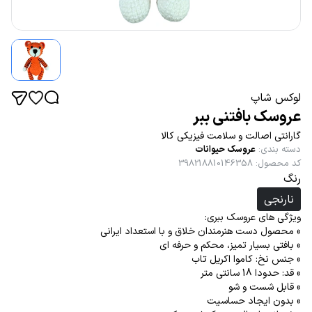
لوکس شاپ
عروسک بافتنی ببر
گارانتی اصالت و سلامت فیزیکی کالا
دسته بندی
:
عروسک حیوانات
کد محصول
:
398218810146358
رنگ
نارنجی
ویژگی های عروسک ببری:
» محصول دست هنرمندان خلاق و با استعداد ایرانی
» بافتی بسیار تمیز، محکم و حرفه ای
» جنس نخ: کاموا اکریل تاب
» قد: حدودا 18 سانتی متر
» قابل شست و شو
» بدون ایجاد حساسیت