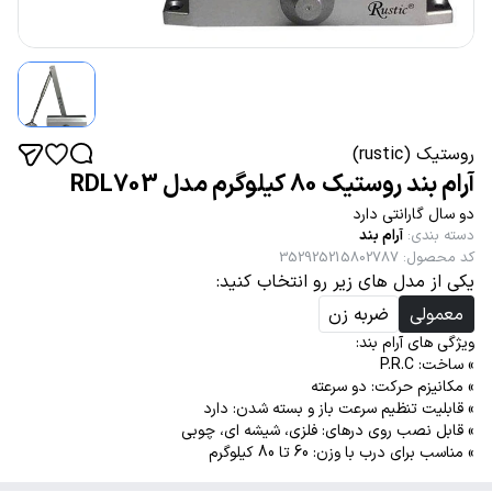
روستیک (rustic)
آرام بند روستیک 80 کیلوگرم مدل RDL703
دو سال گارانتی دارد
دسته بندی
:
آرام بند
کد محصول
:
352925215802787
یکی از مدل های زیر رو انتخاب کنید:
معمولی
ضربه زن
ویژگی های آرام بند:
» ساخت: P.R.C
» مکانیزم حرکت: دو سرعته
» قابلیت تنظیم سرعت باز و بسته شدن: دارد
» قابل نصب روی درهای: فلزی، شیشه ای، چوبی
» مناسب برای درب با وزن: 60 تا 80 کیلوگرم