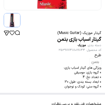
گیتار موزیک (Music Guitar)
گیتار اسباب بازی بتمن
دسته بندی
:
موزیک
کد محصول
:
353977418028144
طرح
بتمن
ویژگی های گیتار اسباب بازی:
» گروه بازی: موسیقی
» تعداد نخ: 4
» ابعاد بسته بندی: طول 30
» گروه سنی: کودک و نوجوان
مشخصات فنی
نقد و بررسی
نظرات