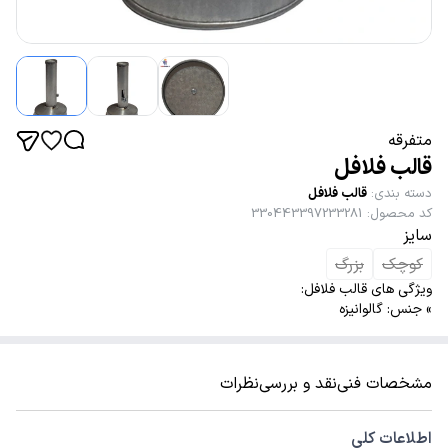
متفرقه
قالب فلافل
دسته بندی
:
قالب فلافل
کد محصول
:
330443397233281
سایز
کوچک
بزرگ
ویژگی های قالب فلافل:
» جنس: گالوانیزه
مشخصات فنی
نقد و بررسی
نظرات
اطلاعات کلی