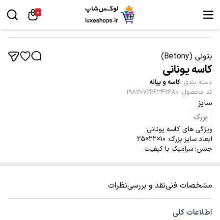
0
بتونی (Betony)
کاسه یونانی
دسته بندی
:
کاسه و پیاله
کد محصول
:
198307266342680
سایز
بزرگ
ویژگی های کاسه یونانی:
ابعاد سایز بزرگ: 10×22×25
جنس: سرامیک با کیفیت
مشخصات فنی
نقد و بررسی
نظرات
اطلاعات کلی