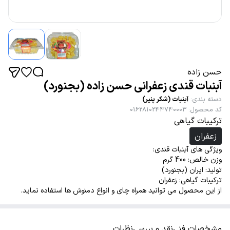
حسن زاده
آبنبات قندی زعفرانی حسن زاده (بجنورد)
دسته بندی
:
آبنبات (شکر پنیر)
کد محصول
:
0162810244740003
ترکیبات گیاهی
زعفران
ویژگی های آبنبات قندی:
وزن خالص: 400 گرم
تولید: ایران (بجنورد)
ترکیبات گیاهی: زعفران
از این محصول می توانید همراه چای و انواع دمنوش ها استفاده نماید.
مشخصات فنی
نقد و بررسی
نظرات