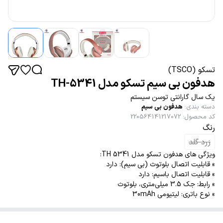
تسکو (TSCO)
هدفون بی سیم تسکو مدل TH-5341
یک سال گارانتی توسن سیستم
دسته بندی
:
هدفون بی سیم
کد محصول
:
220564141217072
رنگ
زرد گلد
ویژگی های هدفون تسکو مدل TH 5341:
» قابلیت اتصال بلوتوث (بی سیم): دارد
» قابلیت اتصال باسیم: دارد
» رابط: جک 3.5 میلی‌متری، بلوتوث
» نوع باتری: لیتیومی 30mAh