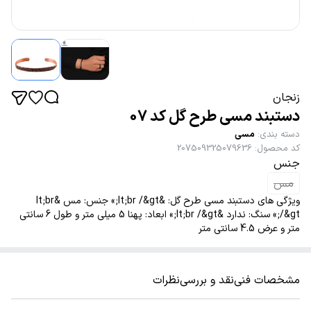
زنجان
دستبند مسی طرح گل کد 07
دسته بندی
:
مسی
کد محصول
:
207509325079636
جنس
مس
ویژگی های دستبند مسی طرح گل: &lt;br /&gt;» جنس: مس &lt;br
/&gt;» سنگ: ندارد &lt;br /&gt;» ابعاد: پهنا 5 میلی متر و طول 6 سانتی
متر و عرض 4.5 سانتی متر
مشخصات فنی
نقد و بررسی
نظرات