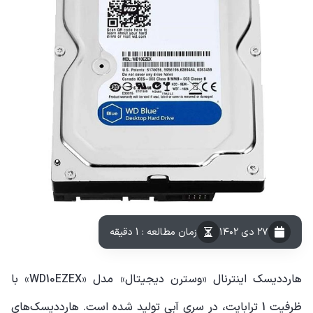
۲۷ دی ۱۴۰۲
زمان مطالعه : 1 دقیقه
هارددیسک اینترنال «وسترن دیجیتال» مدل «WD10EZEX» با
ظرفیت 1 ترابایت، در سری آبی تولید شده است. هارددیسک‌های