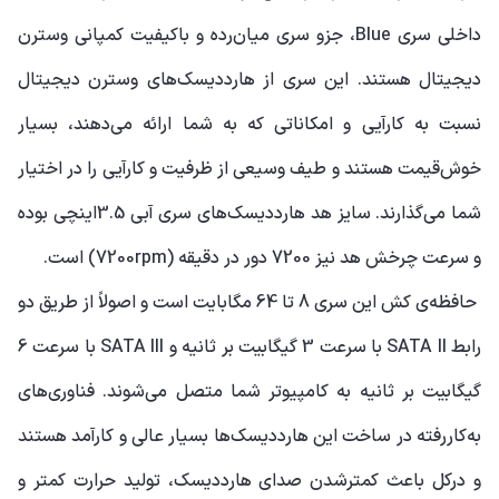
داخلی سری Blue، جزو سری میان‌رده و باکیفیت کمپانی وسترن
دیجیتال هستند. این سری از هارددیسک‌های وسترن دیجیتال
نسبت به کارآیی و امکاناتی که به شما ارائه می‌دهند، بسیار
خوش‌قیمت هستند و طیف وسیعی از ظرفیت و کارآیی را در اختیار
شما می‌گذارند. سایز هد هارددیسک‌های سری آبی 3.5اینچی بوده
و سرعت چرخش هد نیز 7200 دور در دقیقه (7200rpm) است.
حافظه‌ی کش این سری 8 تا 64 مگابایت است و اصولاً از طریق دو
رابط
SATA II
با سرعت 3 گیگابیت بر ثانیه و
SATA III
با سرعت 6
گیگابیت بر ثانیه به کامپیوتر شما متصل می‌شوند. فناوری‌های
به‌کاررفته در ساخت این هارددیسک‌ها بسیار عالی و کارآمد هستند
و درکل باعث کمترشدن صدای هارددیسک، تولید حرارت کمتر و