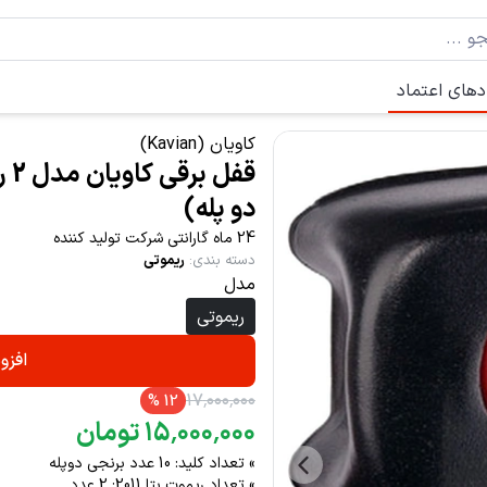
دهای اعتماد
کاویان (Kavian)
دو پله)
24 ماه گارانتی شرکت تولید کننده
دسته بندی
:
ریموتی
مدل
ریموتی
افزو
۱۷
٬
۰۰۰
٬
۰۰۰
%
12
۰۰۰
٬
۰۰۰
٬
۱۵
تومان
» تعداد کلید: 10 عدد برنجی دوپله
» تعداد ریموت بتا 2011: 2 عدد