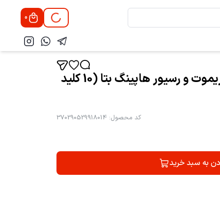
0
قفل برقی کاویان مدل 2 ریموت و رسیور هاپینگ بتا (10 کلید
کد محصول
:
370290529918014
دن به سبد خرید