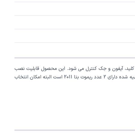
ت بتا، شستی، کلید، آیفون و جک کنترل می شود. این محصول قابلیت نصب
بر روی درب نفرو و درب پارکینگ را دارد و بسیار مستحکم و غیر قابل نفوذ می باشد. رسیور قفل برقی هاپینگ بتا که برای این قفل تهیه شده دارای 2 عدد ریموت بتا 2011 است البته امکان انتخاب