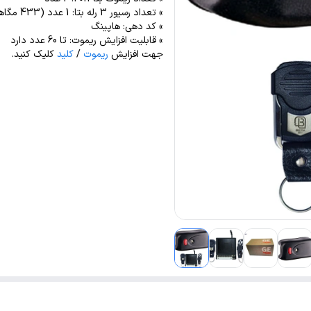
» تعداد رسیور 3 رله بتا: 1 عدد (433 مگاهرتز)
» کد دهی: هاپینگ
» قابلیت افزایش ریموت: تا 60 عدد دارد
جهت افزایش
ریموت
/
کلید
کلیک کنید.