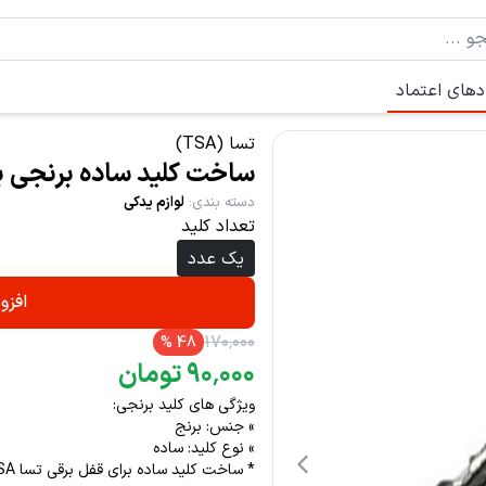
دهای اعتماد
تسا (TSA)
ساخت کلید ساده برنجی برای
دسته بندی
:
لوازم یدکی
تعداد کلید
یک عدد
افزو
۱۷۰
٬
۰۰۰
%
48
۰۰۰
٬
۹۰
تومان
ویژگی های کلید برنجی:
» جنس: برنج
» نوع کلید: ساده
* ساخت کلید ساده برای قفل برقی تسا TSA که از فروشگاه قصد خرید دارید