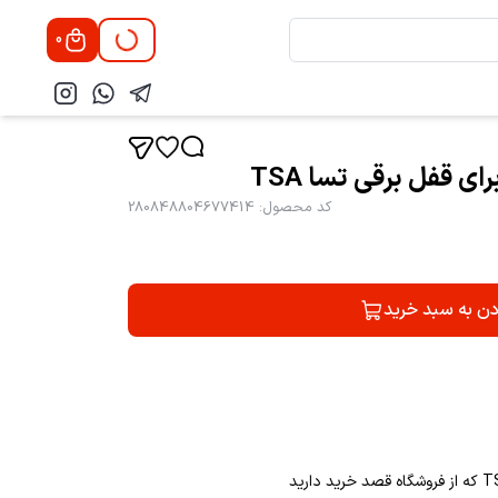
0
 قفل برقی تسا TSA
کد محصول
:
280848804677414
دن به سبد خرید