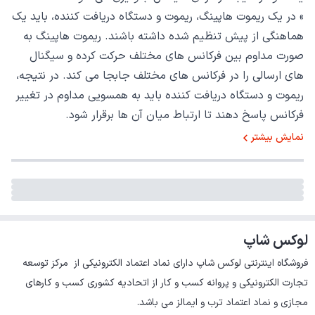
» در یک ریموت هاپینگ، ریموت و دستگاه دریافت کننده، باید یک
هماهنگی از پیش تنظیم شده داشته باشند. ریموت هاپینگ به
صورت مداوم بین فرکانس های مختلف حرکت کرده و سیگنال
های ارسالی را در فرکانس های مختلف جابجا می کند. در نتیجه،
ریموت و دستگاه دریافت کننده باید به همسویی مداوم در تغییر
فرکانس پاسخ دهند تا ارتباط میان آن ها برقرار شود.
با تغییر مداوم فرکانس ارسالی، برخی از مشکلات تداخلی که
نمایش بیشتر
ممکن است توسط افراد دیگر یا دستگاه های الکترونیکی مشابه
ایجاد شود، به حداقل می رسد. این موضوع به معنای افزایش
امنیت در انتقال اطلاعات و کاهش احتمال دسترسی غیرمجاز به
سیستم های حفاظتی است.
لوکس شاپ
» بنابراین، استفاده از ریموت هاپینگ می تواند به طور قابل
فروشگاه اینترنتی لوکس شاپ دارای نماد اعتماد الکترونیکی از  مرکز توسعه 
توجهی امنیت درب ها و سیستم های کنترلی را افزایش دهد.
تجارت الکترونیکی و پروانه کسب و کار از اتحادیه کشوری کسب و کارهای 
مجازی و نماد اعتماد ترب و ایمالز می باشد.