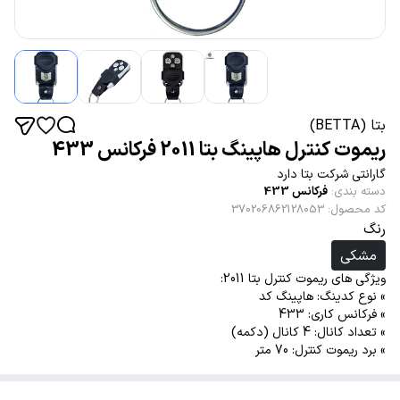
بتا (BETTA)
ریموت کنترل هاپینگ بتا 2011 فرکانس 433
گارانتی شرکت بتا دارد
دسته بندی
:
فرکانس 433
کد محصول
:
370206862128053
رنگ
مشکی
ویژگی های ریموت کنترل بتا 2011:
» نوع کدینگ: هاپینگ کد
» فرکانس کاری: 433
» تعداد کانال: 4 کانال (دکمه)
» برد ریموت کنترل: 70 متر