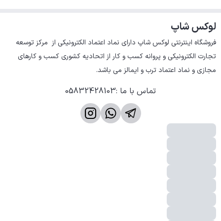
تیم تولید چرم لوکس شاپ تضمین می دهد که این محصول
چرمی را با بهترین کیفیت چرم، بهترین دوخت و متریال تولید
لوکس شاپ
کرده است.
فروشگاه اینترنتی لوکس شاپ دارای نماد اعتماد الکترونیکی از  مرکز توسعه 
- در مراحل عکاسی و ویرایش عکس، تمام تلاشمان بر این بوده
تجارت الکترونیکی و پروانه کسب و کار از اتحادیه کشوری کسب و کارهای 
که عکس به صورت طبیعی و بدون هیچ فیلتری باشد. عکس ها
مجازی و نماد اعتماد ترب و ایمالز می باشد.
با کیفیت بالا تهیه شده و شما مشتری عزیز می توانید با بزرگ
نمایی عکس، جزییات جنس چرم و دوخت را کاملا واضح ببینید.
تماس با ما
:
05832428103
آماده سازی: تمامی مراحل ارسال از طریق پیامک اطلاع داده می
شود.
رضایت مشتری بالاترین اولویت را برای مجموعه لوکس شاپ دارد.