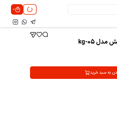
0
دل kg-05
دن به سبد خرید