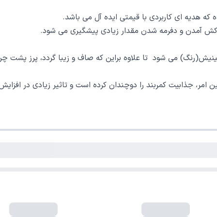
ه هدیه ای کاربردی با قیمتی ایده آل می باشد.
ز کش آمدن و دفرمه شدن مقدار زیادی پیشگیری می شود.
ش(رنگ) می شود تا علاوه براین که صاف و زیبا گردد، پرز پشت چرم
ن امر، جذابیت کمربند را دوچندان کرده است و تاثیر زیادی در افز
کس مخصوص چرم یا وازلین تمیز کنید.
د..
فروشگاه اینترنتی لوکس شاپ دارای نماد اعتماد الکترونیکی از  مرکز توسعه 