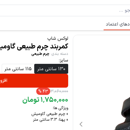
دهای اعتماد
لوکس شاپ
کمربند چرم طبیعی گاومیش م
دسته بندی
:
چرم طبیعی
سایز:
130 سانتی متر
115 سانتی متر
افزو
۳
٬
۰۶۰
٬
۰۰۰
%
43
۰۰۰
٬
۷۵۰
٬
۱
تومان
ویژگی ها:
» چرم طبیعی گاومیش
» پهنا: 3.3 سانتی متر