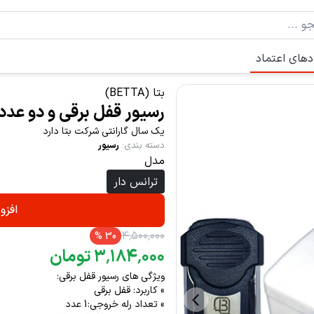
دهای اعتماد
بتا (BETTA)
رسیور قفل برقی و دو عدد 
یک سال گارانتی شرکت بتا دارد
دسته بندی
:
رسیور
مدل
ترانس دار
افزو
۴
٬
۵۰۰
٬
۰۰۰
%
30
۰۰۰
٬
۱۸۴
٬
۳
تومان
ویژگی های رسیور قفل برقی:
» کاربرد: قفل برقی
» تعداد رله خروجی:1 عدد