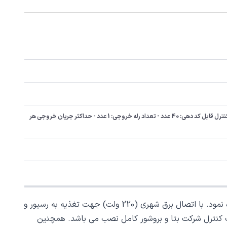
ولتاژ ورودی: 220V/AC-50Hz - ولتاژ خروجی: 12V/AC - نوع کدینگ: لرنینگ کد - فرکانس کاری: 433.92MHz - برد ریموت کنترل: 70 متر - تعداد ریموت کنترل قابل کد دهی: 40 عدد - تعداد رله خروجی: 1 عدد - حداکثر جریان خروجی هر 
برای کنترل از راه دور انواع قفل های برقی نصب و یا خریداری شده با ریموت می توانید از رسیور قفل برقی شرکت بتا (BETA) استفاده نمود. با اتصال برق شهری (220 ولت) جهت تغذیه به رسیور و
موت کنترل شرکت بتا و بروشور کامل نصب می باشد. همچنین