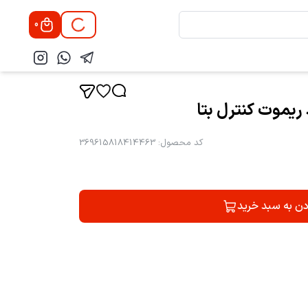
0
ریموت کنترل بتا
کد محصول
:
369615818414463
دن به سبد خرید