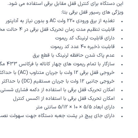
این دستگاه برای کنترل قفل مقابل برقی استفاده می شود.
ویژگی های رسیور قفل برقی بتا:
• تغذیه از برق ورودی 220 ولت AC و بدون نیاز به آداپتور
• قابلیت تنظیم مدت زمان تحریک قفل برقی در 4 حالت مختلف بر حسب نیاز
• دارای قابلیت لرنینگ کد ریموت
• قابلیت ذخیره 40 عدد کد ریموت
• عدم پاک شدن حافظه لرنینگ با قطع برق
• سازگار با تمام ریموت های چهار کاناله با فرکانس 433 مگاهرتز و مدولاسیون ASK
• خروجی قفل برقی 12 ولت با جریان متناوب (AC) با حداکثر شدت جریان 2 آمپر
• خروجی جانبی 12 ولت با جریان مستقیم (DC) با حداکثر شدت جریان 300 میلی آمپر به منظور تأمین برق لوازم جانبی
• امکان تحریک قفل برقی با استفاده از دکمه فشاری شستی
• امکان تحریک قفل برقی با استفاده از اکسس کنترل
• دارای ابعاد 5/5 × 10 × 5/12 سانتی متر
• دارای جای پیچ در پشت جعبه دستگاه جهت سهولت نصب