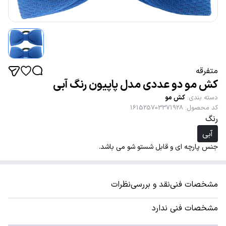
متفرقه
کش مو دو عددی مدل پاپیون رنگ آبی
دسته بندی
:
کش مو
کد محصول
:
161525703371928
رنگ
آبی
جنس پارچه ای و قابل شستو شو می باشد.
مشخصات فنی
نقد و بررسی
نظرات
مشخصات فنی ندارد