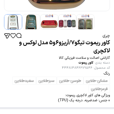
چری
کاور ریموت تیگو7/آریزو6و5 مدل لوکس و
لاکچری
گارانتی اصالت و سلامت فیزیکی کالا
دسته بندی
:
کاور ریموت
کد محصول
:
444814846679546
رنگ
مشکی طلایی
طوسی طلایی
سبزطلایی
سفیدطلایی
قرمزطلایی
ویژگی های کاور لاکچری ریموت:
» جنس: ضدضربه، درجه یک (TPU)