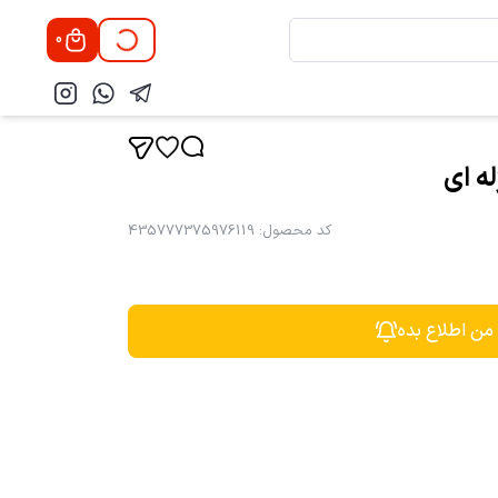
0
کد محصول
:
435777375976119
 من اطلاع بده