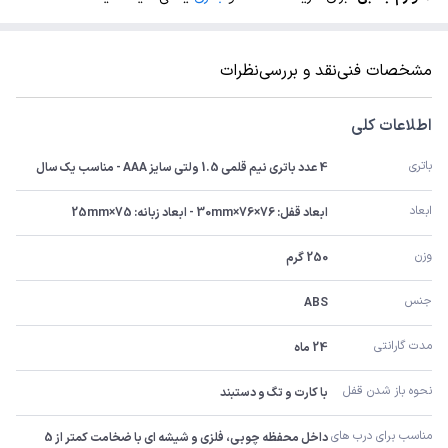
مشخصات فنی
نقد و بررسی
نظرات
اطلاعات کلی
باتری
4 عدد باتری نیم قلمی 1.5 ولتی سایز AAA - مناسب یک سال
ابعاد
ابعاد قفل: 76×76×30mm - ابعاد زبانه: 75×25mm
وزن
250 گرم
جنس
ABS
مدت گارانتی
24 ماه
نحوه باز شدن قفل
با کارت و تگ و دستبند
مناسب برای درب های
داخل محفظه چوبی، فلزی و شیشه ای با ضخامت کمتر از 5 