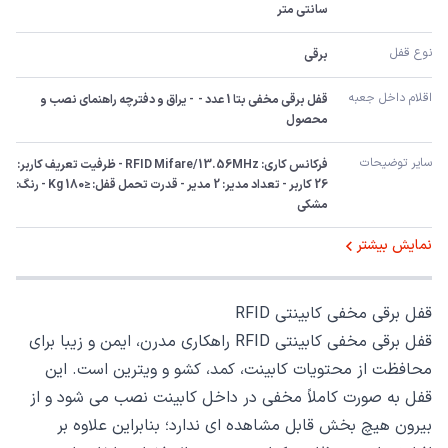
سانتی متر
نوع قفل
برقی
اقلام داخل جعبه
قفل برقی مخفی بتا 1 عدد -  - یراق و دفترچه راهنمای نصب و 
محصول
سایر توضیحات
فرکانس کاری: RFID Mifare/13.56MHz - ظرفیت تعریف کاربر: 
26 کاربر - تعداد مدیر: 2 مدیر - قدرت تحمل قفل: ≤180 Kg - رنگ:	
مشکی
نمایش بیشتر
قفل برقی مخفی کابینتی RFID
قفل برقی مخفی کابینتی RFID راهکاری مدرن، ایمن و زیبا برای
محافظت از محتویات کابینت، کمد، کشو و ویترین است. این
قفل به صورت کاملاً مخفی در داخل کابینت نصب می شود و از
بیرون هیچ بخش قابل مشاهده ای ندارد؛ بنابراین علاوه بر