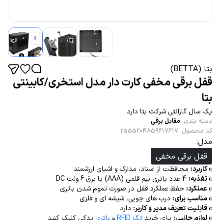
بتا (BETTA)
قفل برقی مخفی کارت دار مدل استخری/کابینتی
بتا
یک سال گارانتی شرکت بتا دارد
دسته بندی
:
مقابل برقی
کد محصول
:
2555204859617617
مدل:
قفل برقی مخفی
» کاربرد:
محافظت از اسناد، مدارک و اشیای ارزشمند
» تغذیه:
4 عدد باتری نیم قلمی (AAA) یا برق 6 ولت DC
» عملکرد:
حفظ عملکرد قفل در صورت تموم شدن باتری
» مناسب برای:
درب های چوبی، شیشه ای و فلزی
» قابلیت تعریف مدیر و کاربر:
دارد
» لوازم جانبی:
برای خرید
تگ RFID
و
باتری
یدکی کلیک کنید