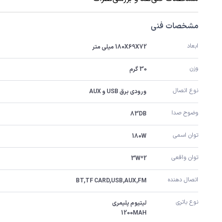
مشخصات فنی
ابعاد
180X69X72 میلی متر
وزن
30 گرم
نوع اتصال
ورودی برق USB و AUX
وضوح صدا
83DB
توان اسمی
180W
توان واقعی
3W*2
اتصال دهنده
BT,TF CARD,USB,AUX,FM
نوع باتری
1200MAH