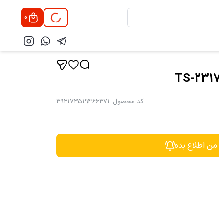
0
کد محصول
:
393173519466371
 من اطلاع بده