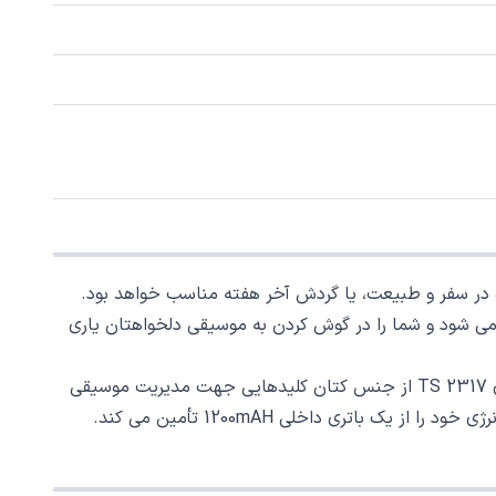
برند تسکو است که با طراحی استوانه ای شکل تولید و ساخته می شود. TS 2317 برای استفاده در سفر و طبیعت، یا گردش آخر هفته مناسب خواهد بود.
بط های بلوتوث ، جک 3.5 میلی متری ، USB و TF CARD به منبع پخش متصل می شود و شما را در گوش کردن به موسیقی دلخواهتان یاری
حداکثر توان خروجی اسپیکر 2317 تسکو 6 وات بوده که مقدار قابل قبولی برای یک اسپیکر قابل حمل است. همچنین بر روی بدنه ی TS 2317 از جنس کتان کلیدهایی جهت مدیریت موسیقی