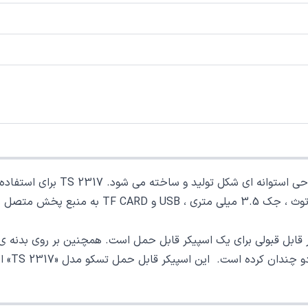
اسپیکر بلوتوث TS 2317 محصولی از 
این اسپیکر تسکو مدل TS 2317 با بهره مندی از را
ابل حمل تسکو مدل «TS 2317» انرژی خود را از یک باتری داخلی 1200mAH تأمین می کند.