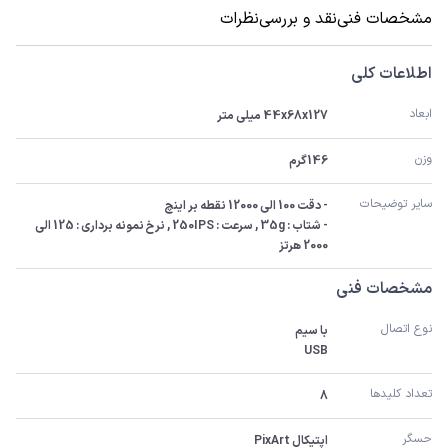
مشخصات فنی
نقد و بررسی
نظرات
اطلاعات کلی
ابعاد
44x68x127 میلی متر
وزن
146گرم
سایر توضیحات
- شتاب : 35g , سرعت : 250IPS , نرخ نمونه برداری : 125 الی 
2000 هرتز
مشخصات فنی
نوع اتصال
USB
تعداد کلیدها
8
حسگر
اپتیکال PixArt