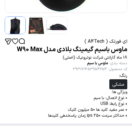
ای فورتک ( A4Tech )
ماوس باسیم گیمینگ بلادی مدل W90 Max
18 ماه گارانتی شرکت نوترونیک (اصلی)
دسته بندی
:
ماوس با سیم
کد محصول
:
393171453954254
رنگ:
مشکی
ویژگی ها:
» نوع اتصال: با سیم
» نوع رابط: USB
» عمر مفید کلید ها 50 میلیون کلیک
» حداکثر سرعت 250 ips زمان پاسخدهی کلیدها