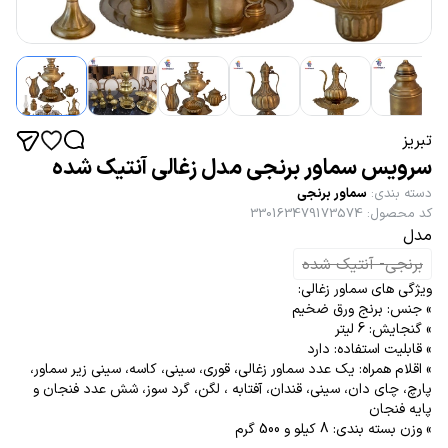
تبریز
سرویس سماور برنجی مدل زغالی آنتیک شده
دسته بندی
:
سماور برنجی
کد محصول
:
330163479173574
مدل
برنجی- آنتیک شده
ویژگی های سماور زغالی:
» جنس: برنج ورق ضخیم
» گنجایش: 6 لیتر
» قابلیت استفاده: دارد
» اقلام همراه: یک عدد سماور زغالی، قوری، سینی، کاسه، سینی زیر سماور،
پارچ، چای دان، سینی، قندان، آفتابه ، لگن، گرد سوز، شش عدد فنجان و
پایه فنجان
» وزن بسته بندی: 8 کیلو و 500 گرم