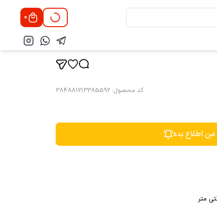
0
کد محصول
:
384881213385592
 من اطلاع بده