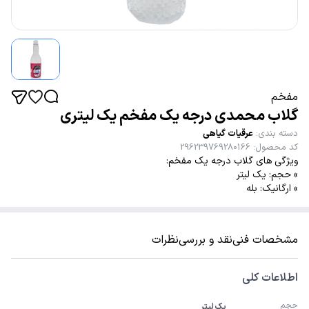
مفخم
گلاب محمدی درجه یک مفخم یک لیتری
دسته بندی
:
عرقیات گیاهی
کد محصول
:
296239769280166
ویژگی های گلاب درجه یک مفخم:
» حجم: یک لیتر
» ارگانیک: بله
مشخصات فنی
نقد و بررسی
نظرات
اطلاعات کلی
حجم
یک لیتر