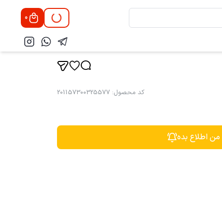
0
کد محصول
:
201157300325577
 من اطلاع بده