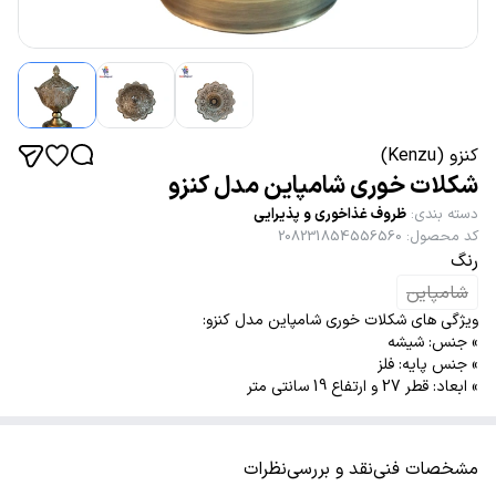
کنزو (Kenzu)
شکلات خوری شامپاین مدل کنزو
دسته بندی
:
ظروف غذاخوری و پذیرایی
کد محصول
:
208231854556560
رنگ
شامپاین
ویژگی های شکلات خوری شامپاین مدل کنزو:
» جنس: شیشه
» جنس پایه: فلز
» ابعاد: قطر 27 و ارتفاع 19 سانتی متر
مشخصات فنی
نقد و بررسی
نظرات