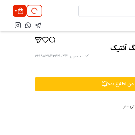
0
نگ آنتیک
کد محصول
:
199883843621044
 من اطلاع بده