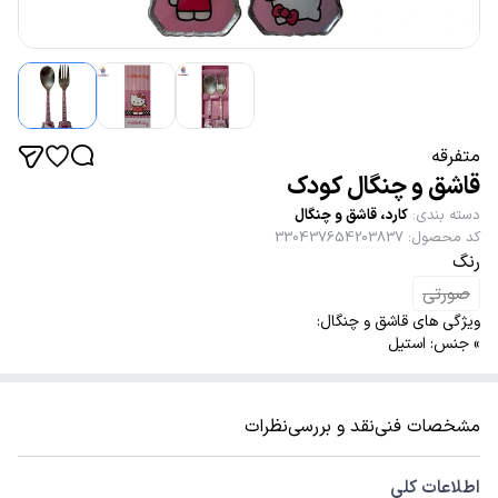
متفرقه
قاشق و چنگال کودک
دسته بندی
:
کارد، قاشق و چنگال
کد محصول
:
330437654203837
رنگ
صورتی
ویژگی های قاشق و چنگال:
» جنس: استیل
مشخصات فنی
نقد و بررسی
نظرات
اطلاعات کلی