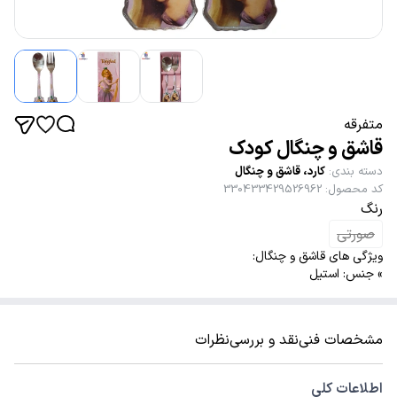
متفرقه
قاشق و چنگال کودک
دسته بندی
:
کارد، قاشق و چنگال
کد محصول
:
330433429526962
رنگ
صورتی
ویژگی های قاشق و چنگال:
» جنس: استیل
مشخصات فنی
نقد و بررسی
نظرات
اطلاعات کلی