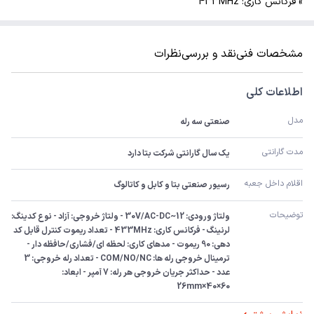
» فرکانس کاری: 433MHz
مشخصات فنی
نقد و بررسی
نظرات
اطلاعات کلی
مدل
صنعتی سه رله
مدت گارانتی
یک سال گارانتی شرکت بتا دارد
اقلام داخل جعبه
رسیور صنعتی بتا و کابل و کاتالوگ
توضیحات
ولتاژ ورودی: 12~30V/AC-DC - ولتاژ خروجی: آزاد - نوع کدینگ: 
لرنینگ - فرکانس کاری: 433MHz - تعداد ریموت کنترل قابل کد 
دهی: 90 ریموت - مدهای کاری: لحظه ای/فشاری/حافظه دار - 
ترمینال خروجی رله ها: COM/NO/NC - تعداد رله خروجی: 3 
عدد - حداکثر جریان خروجی هر رله: 7 آمپر - ابعاد: 
60×40×26mm