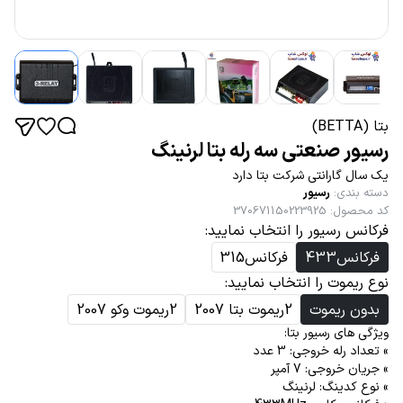
بتا (BETTA)
رسیور صنعتی سه رله بتا لرنینگ
یک سال گارانتی شرکت بتا دارد
دسته بندی
:
رسیور
کد محصول
:
370671150223925
فرکانس رسیور را انتخاب نمایید:
فرکانس433
فرکانس315
نوع ریموت را انتخاب نمایید:
بدون ریموت
2ریموت بتا 2007
2ریموت وکو 2007
ویژگی های رسیور بتا:
» تعداد رله خروجی: 3 عدد
» جریان خروجی: 7 آمپر
» نوع کدینگ: لرنینگ