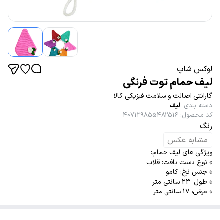
لوکس شاپ
لیف حمام توت فرنگی
گارانتی اصالت و سلامت فیزیکی کالا
دسته بندی
:
لیف
کد محصول
:
407139855482516
رنگ
مشابه عکس
ویژگی های لیف حمام:
» نوع دست بافت: قلاب
» جنس نخ: کاموا
» طول: 23 سانتی متر
» عرض: 17 سانتی متر