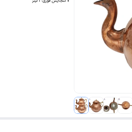
» گنجایش قوری: 1 لیتر