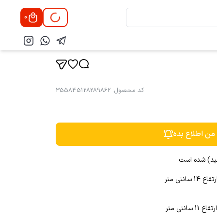
0
کد محصول
:
355845128289862
 من اطلاع بده
ید) شده است