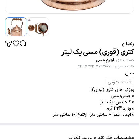
زنجان
کتری (قوری) مسی یک لیتر
دسته بندی
:
لوازم مسی
کد محصول
:
349532317707579
مدل
دسته چوبی
ویژگی های کتری (قوری):
» جنس: مس
» گنجایش: یک لیتر
» وزن: 424 گرم
» ابعاد: قطر: 8 سانتی متر- ارتفاع: 10 سانتی متر
مشخصات فنی
نقد و بررسی
نظرات