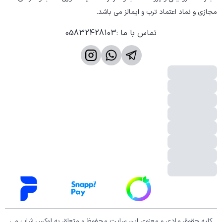
مجازی و نماد اعتماد ترب و ایمالز می باشد.
تماس با ما
:
05832428103
کلیه حقوق مادی و معنوی این سایت محفوظ و متعلق به لوکس شاپ می